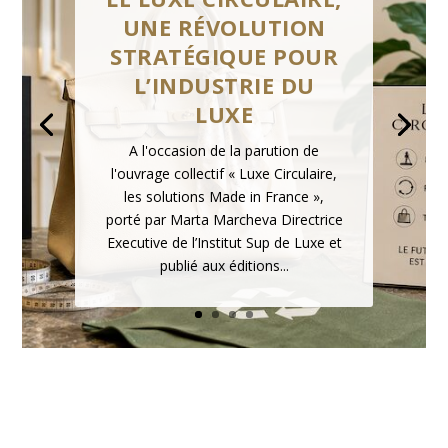
UNE RÉVOLUTION
DAVID HOCKNEY :
STRATÉGIQUE POUR
DISPARITION D’UNE
L’INDUSTRIE DU
ICÔNE DE L’ART
LUXE
CONTEMPORAIN
A l'occasion de la parution de
Le monde de la culture et de l’art
l'ouvrage collectif « Luxe Circulaire,
contemporain de luxe perd l’une de
les solutions Made in France »,
ses figures les plus emblématiques.
porté par Marta Marcheva Directrice
David Hockney, artiste
Executive de l’Institut Sup de Luxe et
contemporain britannique parmi les
publié aux éditions...
plus influents de son époque, est...