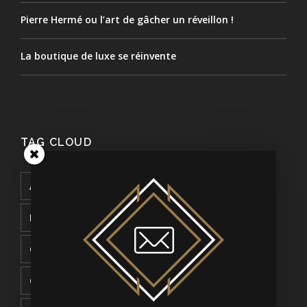
Pierre Hermé ou l’art de gâcher un réveillon !
La boutique de luxe se réinvente
TAG CLOUD
ACCORHOTELS
ACQUISITION
BEAUTÉ
BOURSE
BURBERRY
BUSINESS
CHANEL
CHINE
COMMUNICATION
CONDÉ NAST
COSMÉTIQUES
CULTURE
DIGITAL