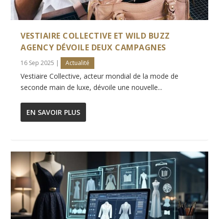
RENCONTRE AVEC INGIE CHALOUB,
DIRECTRICE ARTISTIQU...
VESTIAIRE COLLECTIVE ET WILD BUZZ
AGENCY DÉVOILE DEUX CAMPAGNES
16 Sep 2025
|
Actualité
Vestiaire Collective, acteur mondial de la mode de
seconde main de luxe, dévoile une nouvelle...
EN SAVOIR PLUS