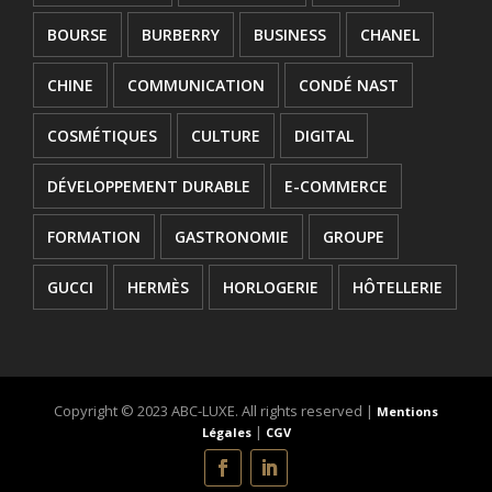
BOURSE
BURBERRY
BUSINESS
CHANEL
CHINE
COMMUNICATION
CONDÉ NAST
COSMÉTIQUES
CULTURE
DIGITAL
DÉVELOPPEMENT DURABLE
E-COMMERCE
FORMATION
GASTRONOMIE
GROUPE
GUCCI
HERMÈS
HORLOGERIE
HÔTELLERIE
INNOVATION
JOAILLERIE
JURIDIQUE
INSCRIPTION À LA
KERING
L'OREAL
LANCEMENT
Copyright © 2023 ABC-LUXE. All rights reserved |
Mentions
NEWSLETTER
|
Légales
CGV
LOUIS VUITTON
LUXE
LVMH
MANAGEMENT
MAROQUINERIE
MODE