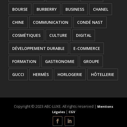
BOURSE
BURBERRY
BUSINESS
CHANEL
CHINE
COMMUNICATION
CONDÉ NAST
COSMÉTIQUES
CULTURE
DIGITAL
DÉVELOPPEMENT DURABLE
E-COMMERCE
FORMATION
GASTRONOMIE
GROUPE
GUCCI
HERMÈS
HORLOGERIE
HÔTELLERIE
INNOVATION
JOAILLERIE
JURIDIQUE
KERING
L'OREAL
LANCEMENT
Copyright © 2023 ABC-LUXE. All rights reserved |
Mentions
|
Légales
CGV
LOUIS VUITTON
LUXE
LVMH
MANAGEMENT
MAROQUINERIE
MODE