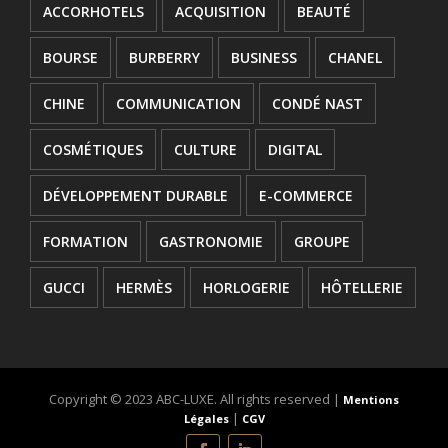
ACCORHOTELS
ACQUISITION
BEAUTÉ
BOURSE
BURBERRY
BUSINESS
CHANEL
CHINE
COMMUNICATION
CONDÉ NAST
COSMÉTIQUES
CULTURE
DIGITAL
DÉVELOPPEMENT DURABLE
E-COMMERCE
FORMATION
GASTRONOMIE
GROUPE
GUCCI
HERMÈS
HORLOGERIE
HÔTELLERIE
INNOVATION
JOAILLERIE
JURIDIQUE
KERING
L'OREAL
LANCEMENT
Copyright © 2023 ABC-LUXE. All rights reserved |
Mentions
|
Légales
CGV
LOUIS VUITTON
LUXE
LVMH