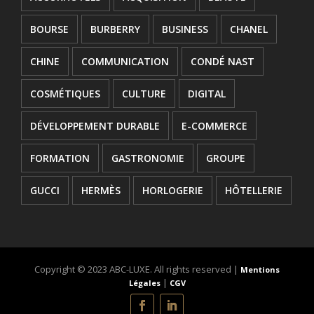
BOURSE
BURBERRY
BUSINESS
CHANEL
CHINE
COMMUNICATION
CONDÉ NAST
COSMÉTIQUES
CULTURE
DIGITAL
DÉVELOPPEMENT DURABLE
E-COMMERCE
FORMATION
GASTRONOMIE
GROUPE
GUCCI
HERMÈS
HORLOGERIE
HÔTELLERIE
INNOVATION
JOAILLERIE
JURIDIQUE
KERING
L'OREAL
LANCEMENT
Copyright © 2023 ABC-LUXE. All rights reserved |
Mentions
|
Légales
CGV
LOUIS VUITTON
LUXE
LVMH