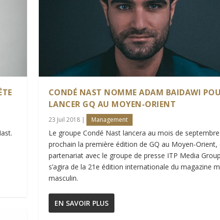
ÊTE
CONDÉ NAST NOMME ADAM BAIDAWI PO
LANCER GQ AU MOYEN-ORIENT
23 Juil 2018
|
Management
ast.
Le groupe Condé Nast lancera au mois de septembre
prochain la première édition de GQ au Moyen-Orient,
partenariat avec le groupe de presse ITP Media Group.
s’agira de la 21e édition internationale du magazine 
masculin.
EN SAVOIR PLUS