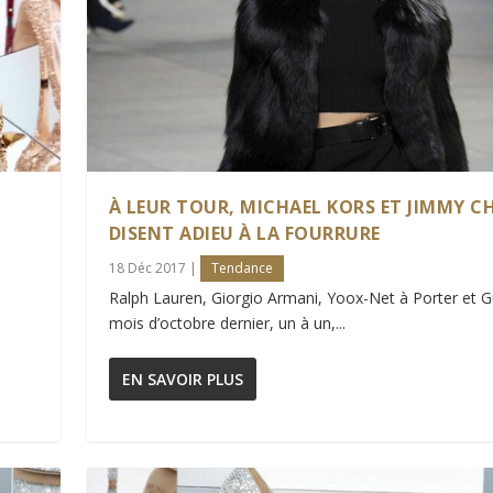
À LEUR TOUR, MICHAEL KORS ET JIMMY 
DISENT ADIEU À LA FOURRURE
18 Déc 2017
|
Tendance
Ralph Lauren, Giorgio Armani, Yoox-Net à Porter et G
mois d’octobre dernier, un à un,...
EN SAVOIR PLUS