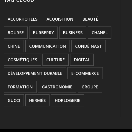
TAG CLOUD
ACCORHOTELS
ACQUISITION
BEAUTÉ
BOURSE
BURBERRY
BUSINESS
CHANEL
CHINE
COMMUNICATION
CONDÉ NAST
COSMÉTIQUES
CULTURE
DIGITAL
DÉVELOPPEMENT DURABLE
E-COMMERCE
FORMATION
GASTRONOMIE
GROUPE
GUCCI
HERMÈS
HORLOGERIE
HÔTELLERIE
INNOVATION
JOAILLERIE
JURIDIQUE
KERING
L'OREAL