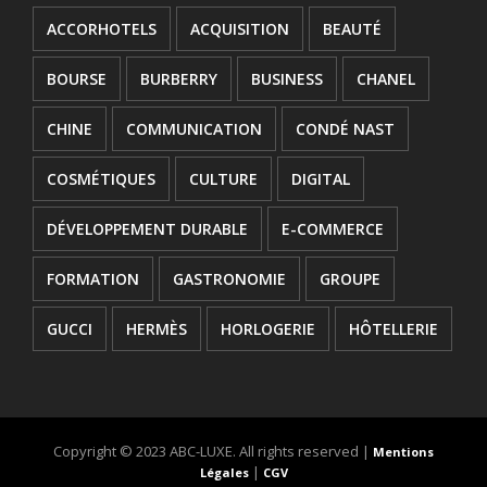
ACCORHOTELS
ACQUISITION
BEAUTÉ
BOURSE
BURBERRY
BUSINESS
CHANEL
CHINE
COMMUNICATION
CONDÉ NAST
COSMÉTIQUES
CULTURE
DIGITAL
DÉVELOPPEMENT DURABLE
E-COMMERCE
FORMATION
GASTRONOMIE
GROUPE
GUCCI
HERMÈS
HORLOGERIE
HÔTELLERIE
INNOVATION
JOAILLERIE
JURIDIQUE
KERING
L'OREAL
LANCEMENT
Copyright © 2023 ABC-LUXE. All rights reserved |
Mentions
|
Légales
CGV
LOUIS VUITTON
LUXE
LVMH