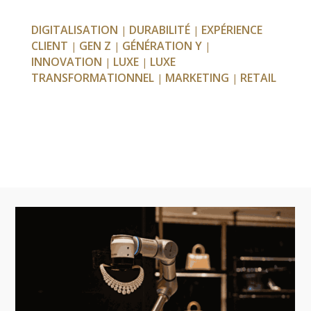
DIGITALISATION
DURABILITÉ
EXPÉRIENCE
|
|
CLIENT
GEN Z
GÉNÉRATION Y
|
|
|
INNOVATION
LUXE
LUXE
|
|
TRANSFORMATIONNEL
MARKETING
RETAIL
|
|