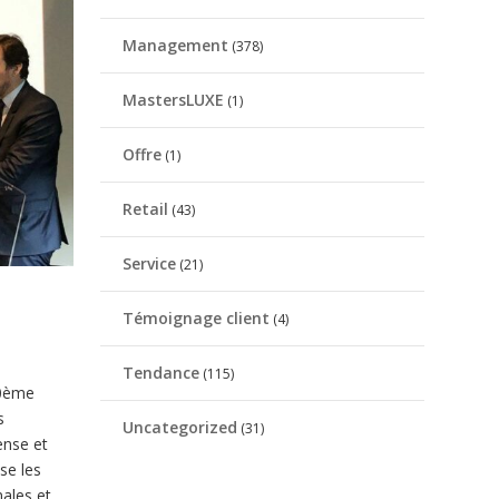
Management
(378)
MastersLUXE
(1)
Offre
(1)
Retail
(43)
Service
(21)
Témoignage client
(4)
Tendance
(115)
30ème
s
Uncategorized
(31)
ense et
se les
nales et