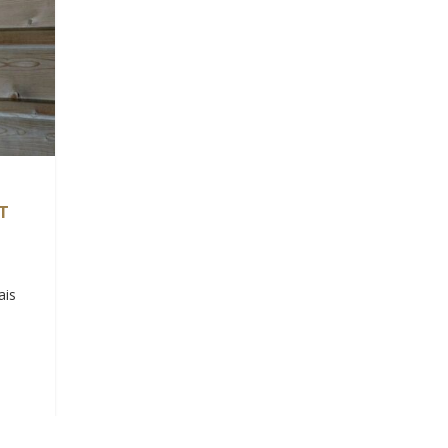
T
ais